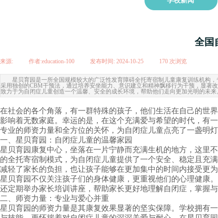
学校新闻
全国
来源:
|
作者:
education-100
|
发布时间:
2024-10-25
|
170
次浏览
|
星贝育园是一所全国规模较大的广泛性发育障碍全托寄宿制儿童康复训练机构，
采用独创的CBM干预法，通过培养安坐能力、意识建立和精神飘移行为干预，显著
致力于为自闭症儿童创造一个温馨、安全的成长环境，帮助他们走向更加光明的未来
在社会的各个角落，有一群特殊的孩子，他们生活在自己的世界
影响着无数家庭。幸运的是，在这个充满爱与希望的时代，有一
专业的师资力量和全方位的关怀，为自闭症儿童点亮了一盏明灯
一、星贝育园：自闭症儿童的温馨家园
星贝育园康复中心，坐落在一片宁静而充满生机的地方，这里不
的全托寄宿制模式，为自闭症儿童提供了一个安全、稳定且充满
减轻了家长的负担，也让孩子能够在更加集中的时间内接受更为
星贝育园不仅关注孩子们的身体健康，更重视他们的心理健康。
还定期举办家长培训讲座，帮助家长更好地理解自闭症，掌握与
二、师资力量：专业与爱心并重
星贝育园的师资力量是其康复效果显著的坚实保障。学校拥有一
与技能，更怀揣着对自闭症儿童的深深关爱与耐心。在星贝育园