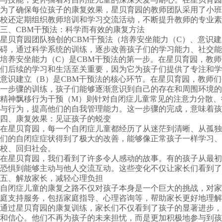
为了确保每位孩子的康复效果，星贝育园的教师团队采用了小班
校还定期组织教师培训和学习交流活动，不断提升教师的专业素
三、CBM干预法：科学而有效的康复方法
星贝育园团队独创的CBM干预法（培养安坐能力（C）、意识
碍，通过科学系统的训练，逐步改善孩子们的学习能力、社交能
培养安坐能力（C）是CBM干预法的第一步。在星贝育园，教
们后续的学习和生活至关重要，因为它为孩子们提供了专注和学
意识建立（B）是CBM干预法的核心环节。在星贝育园，教师
一步骤的训练，孩子们能够逐渐意识到自己的存在和周围环境的
精神飘移行为干预（M）则针对自闭症儿童常见的注意力分散、
与行为，提高他们的自我管理能力。这一步骤的完成，意味着孩
四、康复效果：见证孩子的蜕变
在星贝育园，每一个自闭症儿童都经历了从迷茫到清晰、从孤独到
们的自闭症症状得到了极大的改善，能够像正常孩子一样学习、
校、回归社会。
在星贝育园，我们看到了许多令人感动的故事。有的孩子从最初
恐惧到能够主动与他人交流互动。这些变化不仅让家长们看到
五、解放家长，减轻心理负担
自闭症儿童的康复之路不仅对孩子本身是一个巨大的挑战，对家
庭支持服务，包括家庭指导、心理咨询等，帮助家长更好地理解
通过星贝育园的康复训练，家长们不仅看到了孩子的显著进步，
和信心。他们不再为孩子的未来担忧，而是更加积极地参与到孩