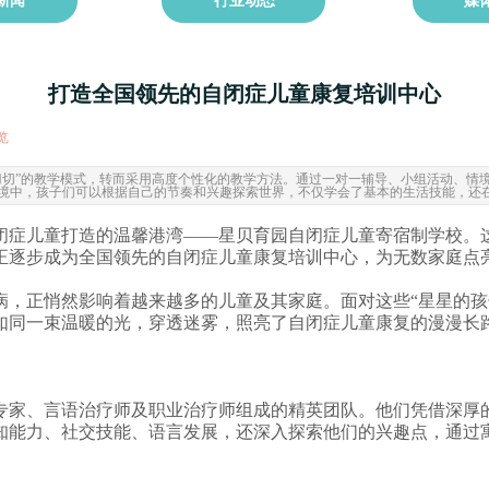
新闻
行业动态
媒
打造全国领先的自闭症儿童康复培训中心
览
|
刀切”的教学模式，转而采用高度个性化的教学方法。通过一对一辅导、小组活动、情
境中，孩子们可以根据自己的节奏和兴趣探索世界，不仅学会了基本的生活技能，还
闭症儿童打造的温馨港湾——星贝育园自闭症儿童寄宿制学校。
正逐步成为全国领先的
自闭症儿童
康复培训中心，为无数家庭点
病，正悄然影响着越来越多的儿童及其家庭。面对这些“星星的孩
如同一束温暖的光，穿透迷雾，照亮了自闭症儿童康复的漫漫长
专家、言语治疗师及职业治疗师组成的精英团队。他们凭借深厚
知能力、社交技能、语言发展，还深入探索他们的兴趣点，通过