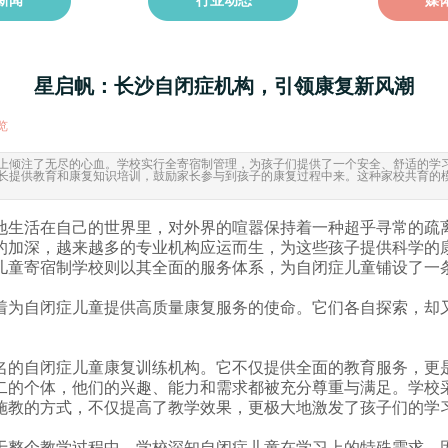
新闻
行业动态
媒
星启帆：长沙自闭症机构，引领康复新风潮
览
|
上倾注了无尽的心血。学校实行全寄宿制管理，为孩子们提供了一个安全、舒适的学
长提供教育和康复知识培训，鼓励家长参与到孩子的康复过程中来。这种家校共育的
地生活在自己的世界里，对外界的喧嚣保持着一种超乎寻常的疏
的加深，越来越多的专业机构应运而生，为这些孩子提供科学的
儿童
寄宿制学校则以其全面的服务体系，为自闭症儿童铺设了一
着为自闭症儿童提供高质量康复服务的使命。它们各自探索，却
名的自闭症儿童康复训练机构。它不仅提供全面的教育服务，更
二的个体，他们的兴趣、能力和需求都被充分尊重与满足。学校
施教的方式，不仅提高了教学效果，更极大地激发了孩子们的学
于整个教学过程中。学校深知自闭症儿童在学习上的特殊需求，