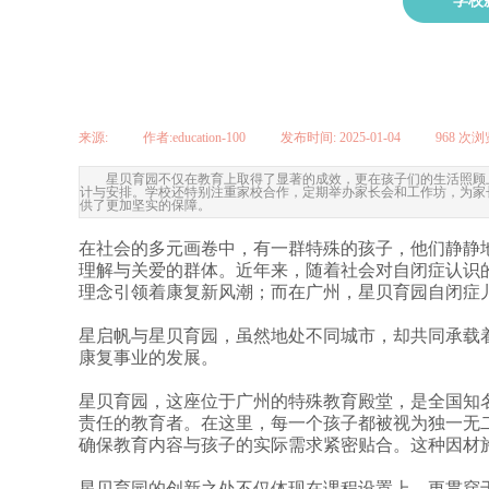
学校
来源:
|
作者:
education-100
|
发布时间:
2025-01-04
|
968
次浏
星贝育园不仅在教育上取得了显著的成效，更在孩子们的生活照顾
计与安排。学校还特别注重家校合作，定期举办家长会和工作坊，为家
供了更加坚实的保障。
在社会的多元画卷中，有一群特殊的孩子，他们静静
理解与关爱的群体。近年来，随着社会对自闭症认识
理念引领着康复新风潮；而在广州，星贝育园
自闭症
星启帆与星贝育园，虽然地处不同城市，却共同承载
康复事业的发展。
星贝育园，这座位于广州的特殊教育殿堂，是全国知
责任的教育者。在这里，每一个孩子都被视为独一无
确保教育内容与孩子的实际需求紧密贴合。这种因材
星贝育园的创新之处不仅体现在课程设置上，更贯穿