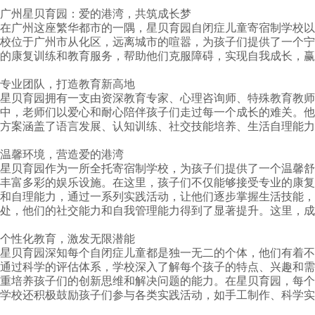
广州星贝育园：爱的港湾，共筑成长梦
在广州这座繁华都市的一隅，星贝育园自闭症儿童寄宿制学校以
校位于广州市从化区，远离城市的喧嚣，为孩子们提供了一个宁
的康复训练和教育服务，帮助他们克服障碍，实现自我成长，赢
专业团队，打造教育新高地
星贝育园拥有一支由资深教育专家、心理咨询师、特殊教育教师
中，老师们以爱心和耐心陪伴孩子们走过每一个成长的难关。他
方案涵盖了语言发展、认知训练、社交技能培养、生活自理能力
温馨环境，营造爱的港湾
星贝育园作为一所全托寄宿制学校，为孩子们提供了一个温馨舒
丰富多彩的娱乐设施。在这里，孩子们不仅能够接受专业的康复
和自理能力，通过一系列实践活动，让他们逐步掌握生活技能，
处，他们的社交能力和自我管理能力得到了显著提升。这里，成
个性化教育，激发无限潜能
星贝育园深知每个自闭症儿童都是独一无二的个体，他们有着不
通过科学的评估体系，学校深入了解每个孩子的特点、兴趣和需
重培养孩子们的创新思维和解决问题的能力。在星贝育园，每个
学校还积极鼓励孩子们参与各类实践活动，如手工制作、科学实