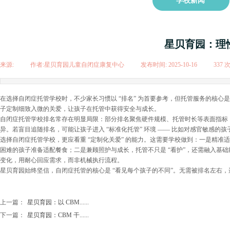
学校新闻
星贝育园：理
来源:
|
作者:
星贝育园儿童自闭症康复中心
|
发布时间:
2025-10-16
|
337
在选择自闭症托管学校时，不少家长习惯以 “排名” 为首要参考，但托管服务的核心
子定制细致入微的关爱，让孩子在托管中获得安全与成长。
自闭症托管学校排名常存在明显局限：部分排名聚焦硬件规模、托管时长等表面指标，
异。若盲目追随排名，可能让孩子进入 “标准化托管” 环境 —— 比如对感官敏感
选择自闭症托管学校，更应看重 “定制化关爱” 的能力。这需要学校做到：一是精
困难的孩子准备适配餐食；二是兼顾照护与成长，托管不只是 “看护”，还需融入基
变化，用耐心回应需求，而非机械执行流程。
星贝育园始终坚信，自闭症托管的核心是 “看见每个孩子的不同”。无需被排名左右
上一篇：
星贝育园：以 CBM......
下一篇：
星贝育园：CBM 干......